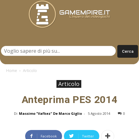
Gamempire.it
Home
Articolo
Articolo
Anteprima PES 2014
Di
Massimo "Vafkez" De Marco Giglio
-
5 Agosto 2014
0
Facebook
Twitter