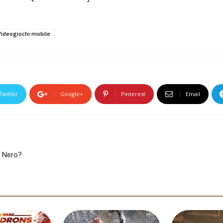
Videogiochi mobile
Twitter
Google+
Pinterest
Email
g Nero?