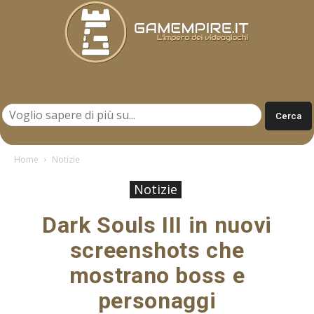
Gamempire.it
Home
Notizie
Notizie
Dark Souls III in nuovi
screenshots che
mostrano boss e
personaggi