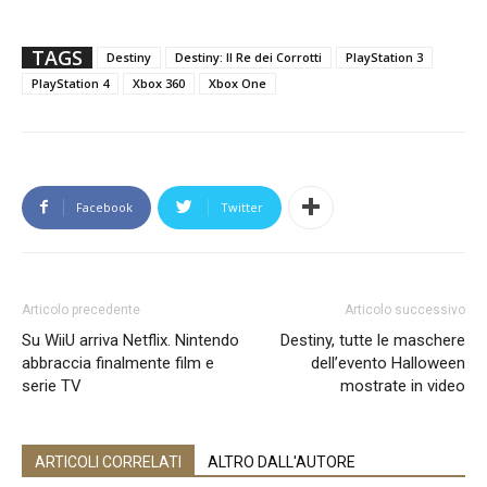
TAGS
Destiny
Destiny: Il Re dei Corrotti
PlayStation 3
PlayStation 4
Xbox 360
Xbox One
Facebook
Twitter
Articolo precedente
Articolo successivo
Su WiiU arriva Netflix. Nintendo
Destiny, tutte le maschere
abbraccia finalmente film e
dell’evento Halloween
serie TV
mostrate in video
ARTICOLI CORRELATI
ALTRO DALL'AUTORE