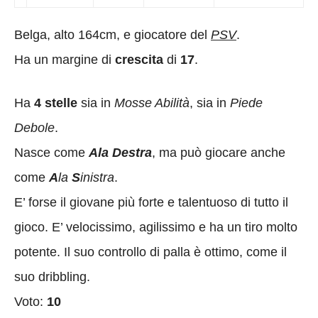
Belga, alto 164cm, e giocatore del
PSV
.
Ha un margine di
crescita
di
17
.
Ha
4 stelle
sia in
Mosse Abilità
, sia in
Piede
Debole
.
Nasce come
Ala Destra
, ma può giocare anche
come
A
la
S
inistra
.
E’ forse il giovane più forte e talentuoso di tutto il
gioco. E’ velocissimo, agilissimo e ha un tiro molto
potente. Il suo controllo di palla è ottimo, come il
suo dribbling.
Voto:
10