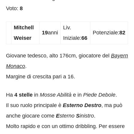
Voto:
8
Mitchell
Liv.
19
anni
Potenziale:
82
Weiser
Iniziale:
66
Giovane tedesco, alto 176cm, giocatore del
Bayern
Monaco
.
Margine di crescita pari a 16.
Ha
4 stelle
in
Mosse Abilità
e in
Piede Debole
.
Il suo ruolo principale è
Esterno Destro
, ma può
anche giocare come
E
sterno
S
inistro
.
Molto rapido e con un ottimo dribbling. Per essere