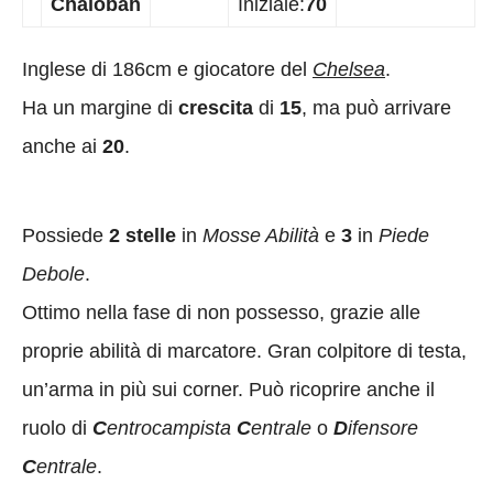
Chalobah
Iniziale:
70
Inglese di 186cm e giocatore del
Chelsea
.
Ha un margine di
crescita
di
15
, ma può arrivare
anche ai
20
.
Possiede
2 stelle
in
Mosse Abilità
e
3
in
Piede
Debole
.
Ottimo nella fase di non possesso, grazie alle
proprie abilità di marcatore. Gran colpitore di testa,
un’arma in più sui corner. Può ricoprire anche il
ruolo di
C
entrocampista
C
entrale
o
D
ifensore
C
entrale
.