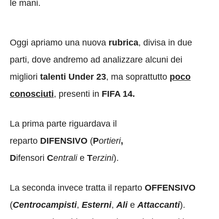
le mani.
Oggi apriamo una nuova
rubrica
, divisa in due
parti, dove andremo ad analizzare alcuni dei
migliori
talenti Under 23
, ma soprattutto
poco
conosciuti
, presenti in
FIFA 14.
La prima parte riguardava il
reparto
DIFENSIVO
(
P
ortieri
,
D
ifensori
C
entrali
e
T
erzini
).
La seconda invece tratta il reparto
OFFENSIVO
(
Centrocampisti
,
Esterni
,
Ali
e
Attaccanti
).