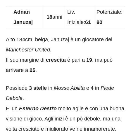
Adnan
Liv.
Potenziale:
18
anni
Januzaj
Iniziale:
61
80
Alto 184cm, belga, Januzaj è un giocatore del
Manchester United
.
Il suo margine di
crescita
è pari a
19
, ma può
arrivare a
25
.
Possiede
3 stelle
in
Mosse Abilità
e
4
in
Piede
Debole
.
E’ un
Esterno Destro
molto agile e con una buona
visione di gioco. Agli inizi è un pò debole, ma una
volta cresciuto e migliorato ve ne innamorerete.