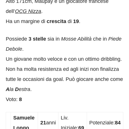
Alto 171cm, Maupay è un giocatore francese
dell’
OCG Nizza
.
Ha un margine di
crescita
di
19
.
Possiede
3 stelle
sia in
Mosse Abilità
che in
Piede
Debole
.
Un giovane molto veloce e con un ottimo dribbling.
Non ha molta resistenza ed agli inizi non finalizza
tutte le occasioni da goal. Può giocare anche come
A
la
D
estra
.
Voto:
8
Samuele
Liv.
21
anni
Potenziale:
84
Longo
Iniziale:
69