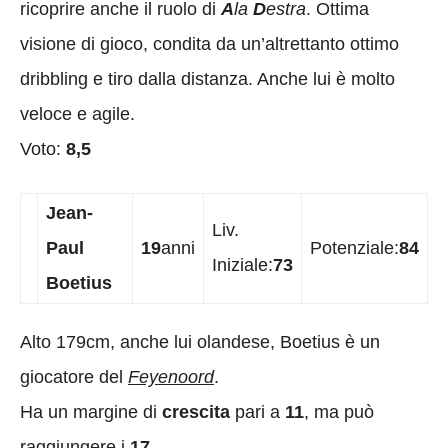
ricoprire anche il ruolo di
A
la
D
estra
. Ottima
visione di gioco, condita da un’altrettanto ottimo
dribbling e tiro dalla distanza. Anche lui è molto
veloce e agile.
Voto:
8,5
Jean-
Liv.
Paul
19
anni
Potenziale:
84
Iniziale:
73
Boetius
Alto 179cm, anche lui olandese, Boetius è un
giocatore del
Feyenoord
.
Ha un margine di
crescita
pari a
11
, ma può
raggiungere i
17
.