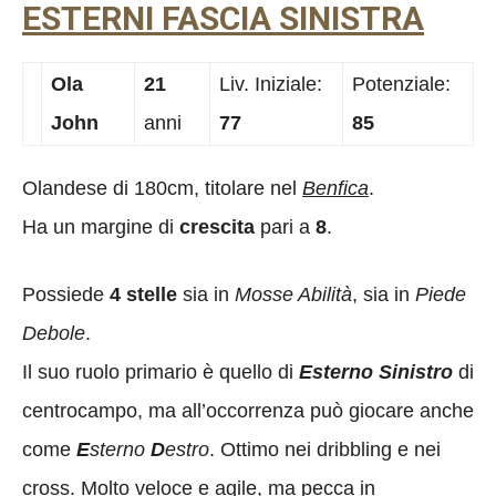
ESTERNI FASCIA SINISTRA
Ola
21
Liv. Iniziale:
Potenziale:
John
anni
77
85
Olandese di 180cm, titolare nel
Benfica
.
Ha un margine di
crescita
pari a
8
.
Possiede
4 stelle
sia in
Mosse Abilità
, sia in
Piede
Debole
.
Il suo ruolo primario è quello di
Esterno Sinistro
di
centrocampo, ma all’occorrenza può giocare anche
come
E
sterno
D
estro
. Ottimo nei dribbling e nei
cross. Molto veloce e agile, ma pecca in