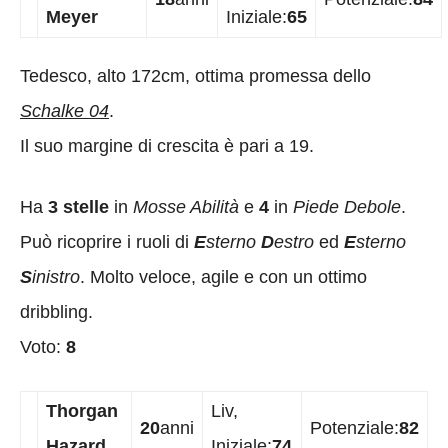
Meyer
Iniziale:
65
Tedesco, alto 172cm, ottima promessa dello
Schalke 04
.
Il suo margine di crescita è pari a 19.
Ha
3 stelle
in
Mosse Abilità
e
4
in
Piede Debole
.
Può ricoprire i ruoli di
E
sterno
D
estro
ed
E
sterno
S
inistro
. Molto veloce, agile e con un ottimo
dribbling.
Voto:
8
Thorgan
Liv,
20
anni
Potenziale:
82
Hazard
Iniziale:
74