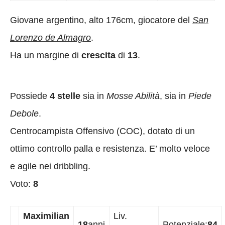
Giovane argentino, alto 176cm, giocatore del
San
Lorenzo de Almagro
.
Ha un margine di
crescita
di
13
.
Possiede
4 stelle
sia in
Mosse Abilità
, sia in
Piede
Debole
.
Centrocampista Offensivo (COC), dotato di un
ottimo controllo palla e resistenza. E’ molto veloce
e agile nei dribbling.
Voto:
8
Maximilian
Liv.
18
anni
Potenziale:
84