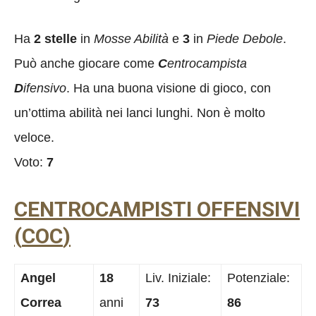
Ha
2 stelle
in
Mosse Abilità
e
3
in
Piede Debole
.
Può anche giocare come
C
entrocampista
D
ifensivo
. Ha una buona visione di gioco, con
un’ottima abilità nei lanci lunghi. Non è molto
veloce.
Voto:
7
CENTROCAMPISTI OFFENSIVI
(
COC
)
Angel
18
Liv. Iniziale:
Potenziale:
Correa
anni
73
86