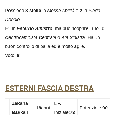
Possiede
3 stelle
in
Mosse Abilità
e
2
in
Piede
Debole
.
E’ un
Esterno Sinistro
, ma può ricoprire i ruoli di
C
entrocampista
C
entrale
o
A
la
S
inistra
. Ha un
buon controllo di palla ed è molto agile.
Voto:
8
ESTERNI FASCIA DESTRA
Zakaria
Liv.
18
anni
Potenziale:
90
Bakkali
Iniziale:
73