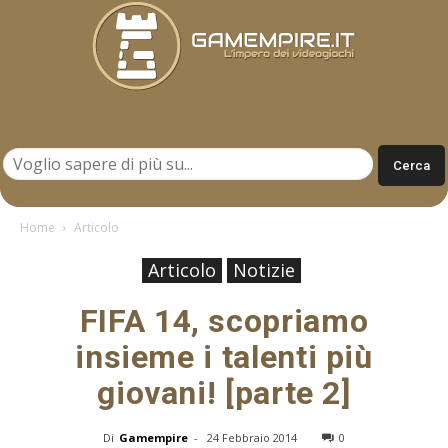
Gamempire.it
Home
Articolo
Articolo
Notizie
FIFA 14, scopriamo
insieme i talenti più
giovani! [parte 2]
Di
Gamempire
-
24 Febbraio 2014
0