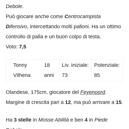
Debole
.
Può giocare anche come
C
entrocampista
D
ifensivo
, intercettando molti palloni. Ha un ottimo
controllo di palla e un buon colpo di testa.
Voto:
7,5
Tonny
18
Liv. Iniziale:
Potenziale:
Vilhena
anni
73
85
Olandese, 175cm, giocatore del
Feyenoord
.
Margine di crescita pari a
12
, ma può arrivare a
15
.
Ha
3 stelle
in
Mosse Abilità
e ben
4
in
Piede