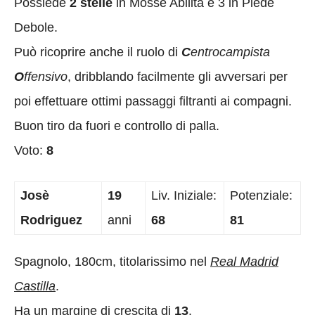
Possiede
2 stelle
in Mosse Abilità e 3 in Piede
Debole.
Può ricoprire anche il ruolo di
C
entrocampista
O
ffensivo
, dribblando facilmente gli avversari per
poi effettuare ottimi passaggi filtranti ai compagni.
Buon tiro da fuori e controllo di palla.
Voto:
8
Josè
19
Liv. Iniziale:
Potenziale:
Rodriguez
anni
68
81
Spagnolo, 180cm, titolarissimo nel
Real Madrid
Castilla
.
Ha un margine di crescita di
13
.