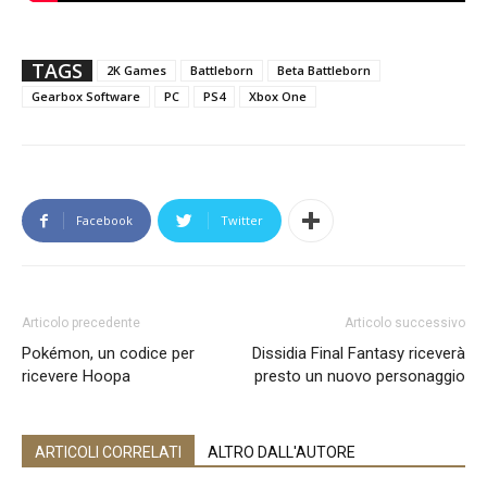
TAGS
2K Games
Battleborn
Beta Battleborn
Gearbox Software
PC
PS4
Xbox One
Facebook
Twitter
Articolo precedente
Articolo successivo
Pokémon, un codice per
Dissidia Final Fantasy riceverà
ricevere Hoopa
presto un nuovo personaggio
ARTICOLI CORRELATI
ALTRO DALL'AUTORE