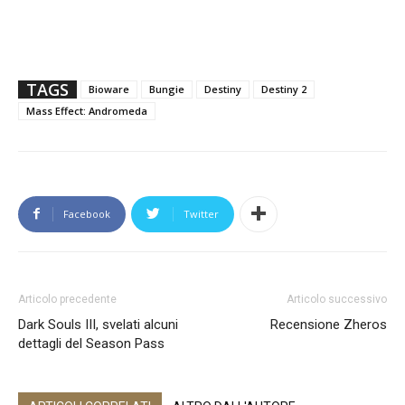
TAGS
Bioware
Bungie
Destiny
Destiny 2
Mass Effect: Andromeda
Facebook
Twitter
Articolo precedente
Articolo successivo
Dark Souls III, svelati alcuni
Recensione Zheros
dettagli del Season Pass