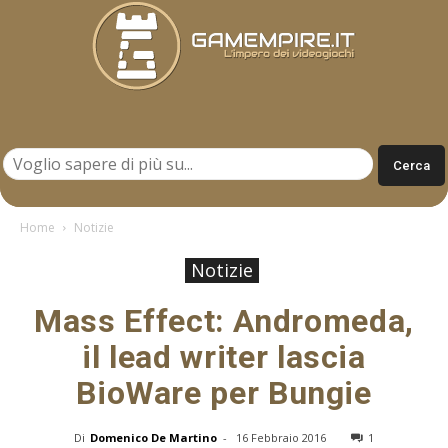
Gamempire.it
Home
Notizie
Notizie
Mass Effect: Andromeda,
il lead writer lascia
BioWare per Bungie
Di
Domenico De Martino
-
16 Febbraio 2016
1