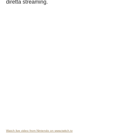
diretta streaming.
Watch live video from Nintendo on www.twitch.tv