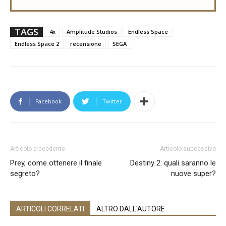
TAGS
4x
Amplitude Studios
Endless Space
Endless Space 2
recensione
SEGA
Facebook
Twitter
Articolo precedente
Articolo successivo
Prey, come ottenere il finale
Destiny 2: quali saranno le
segreto?
nuove super?
ARTICOLI CORRELATI
ALTRO DALL'AUTORE