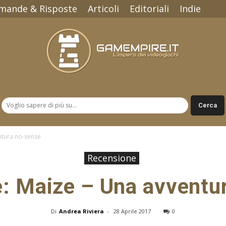
mande & Risposte
Articoli
Editoriali
Indie
Gamempire.it
ntura no-sense
Recensione
: Maize – Una avventu
Di
Andrea Riviera
-
28 Aprile 2017
0