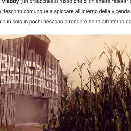
n
Vladdy
(un orsacchiotto russo che ci chiamerà “idiota” pe
riescono comunque a spiccare all’interno della vicenda.
a in solo in pochi riescono a rendere bene all’interno del