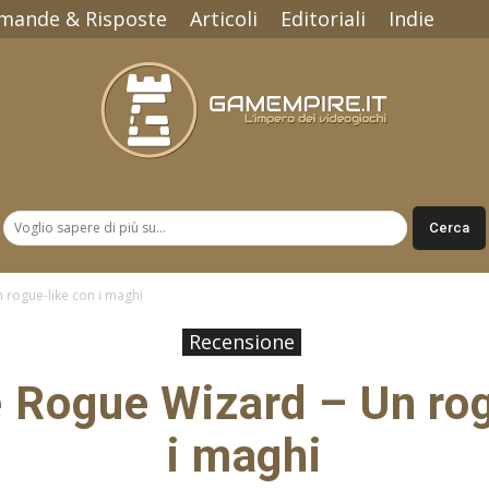
mande & Risposte
Articoli
Editoriali
Indie
Gamempire.it
 rogue-like con i maghi
Recensione
 Rogue Wizard – Un rog
i maghi