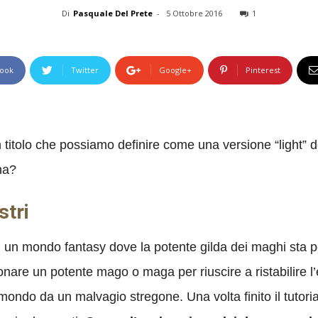
Di
Pasquale Del Prete
-
5 Ottobre 2016
1
ook
Twitter
Google+
Pinterest
n titolo che possiamo definire come una versione “light” 
na?
stri
 un mondo fantasy dove la potente gilda dei maghi sta p
are un potente mago o maga per riuscire a ristabilire l’e
ondo da un malvagio stregone. Una volta finito il tutorial