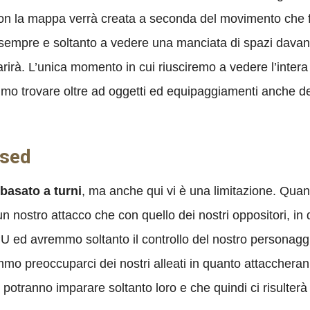
on la mappa verrà creata a seconda del movimento che 
mo sempre e soltanto a vedere una manciata di spazi davan
parirà. L’unica momento in cui riusciremo a vedere l’inte
mmo trovare oltre ad oggetti ed equipaggiamenti anche d
ased
basato a turni
, ma anche qui vi è una limitazione. Quan
un nostro attacco che con quello dei nostri oppositori, i
PU ed avremmo soltanto il controllo del nostro personaggi
o preoccuparci dei nostri alleati in quanto attaccheranno
he potranno imparare soltanto loro e che quindi ci risulte