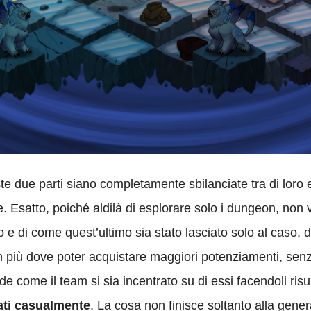
ste due parti siano completamente sbilanciate tra di lor
te. Esatto, poiché aldilà di esplorare solo i dungeon, non 
gio e di come quest’ultimo sia stato lasciato solo al caso,
in più dove poter acquistare maggiori potenziamenti, senza
 come il team si sia incentrato su di essi facendoli risul
ati casualmente
. La cosa non finisce soltanto alla gene