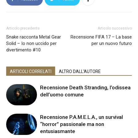
Articolo precedente
Articolo successivo
Snake racconta Metal Gear
Recensione FIFA 17 – La base
Solid – Io non uccido per
per un nuovo futuro
divertimento #10
ARTICOLI CORRELATI
ALTRO DALL'AUTORE
Recensione Death Stranding, l’odissea
dell’uomo comune
Recensione P.A.M.E.L.A., un survival
“horror” passionale ma non
entusiasmante