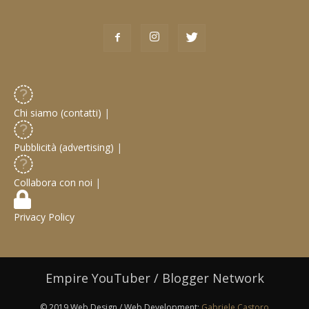
Chi siamo (contatti)
|
Pubblicità (advertising)
|
Collabora con noi
|
Privacy Policy
Empire YouTuber / Blogger Network
© 2019 Web Design / Web Development:
Gabriele Castoro