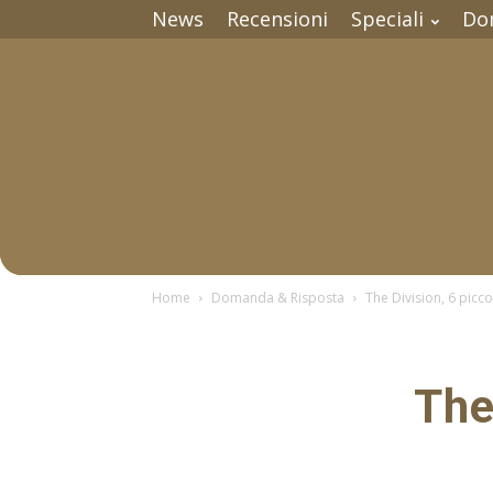
News
Recensioni
Speciali
Do
Home
Domanda & Risposta
The Division, 6 piccol
The