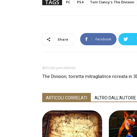
TAGS
PC
PS4
Tom Clancy's The Division
Facebook
Share
Articolo precedente
The Division, torretta mitragliatrice ricreata in 3
ARTICOLI CORRELATI
ALTRO DALL'AUTORE