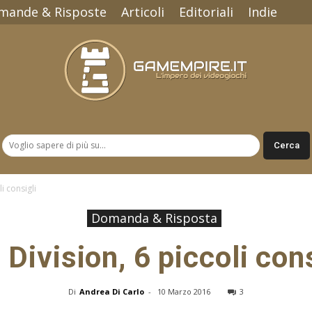
mande & Risposte
Articoli
Editoriali
Indie
Gamempire.it
i consigli
Domanda & Risposta
 Division, 6 piccoli cons
Di
Andrea Di Carlo
-
10 Marzo 2016
3