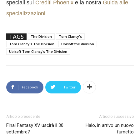
speciali sui
Crediti Phoenix
e la nostra
Guida alle
specializzazioni
.
TAGS
The Division
Tom Clancy's
Tom Clancy's The Division
Ubisoft the division
Ubisoft Tom Clancy’s The Division
Facebook
Twitter
Articolo precedente
Articolo successivo
Final Fantasy XV uscirà il 30
Halo, in arrivo un nuovo
settembre?
fumetto