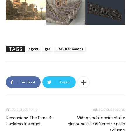
TAGS
agent
gta
Rockstar Games
Facebook
Twitter
Articolo precedente
Articolo successivo
Recensione The Sims 4:
Videogiochi occidentali e
Usciamo Insieme!
giapponesi: le differenze nello
sviluppo