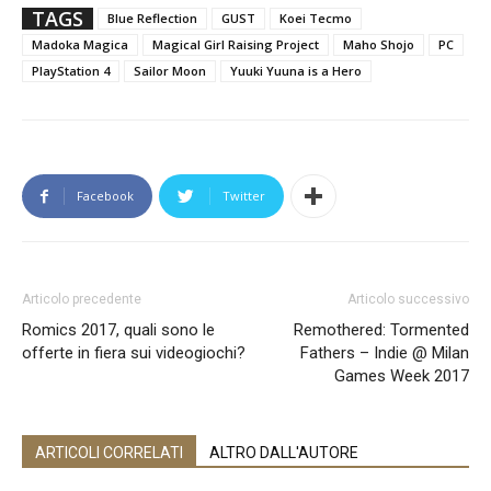
TAGS
Blue Reflection
GUST
Koei Tecmo
Madoka Magica
Magical Girl Raising Project
Maho Shojo
PC
PlayStation 4
Sailor Moon
Yuuki Yuuna is a Hero
Facebook
Twitter
Articolo precedente
Articolo successivo
Romics 2017, quali sono le
Remothered: Tormented
offerte in fiera sui videogiochi?
Fathers – Indie @ Milan
Games Week 2017
ARTICOLI CORRELATI
ALTRO DALL'AUTORE