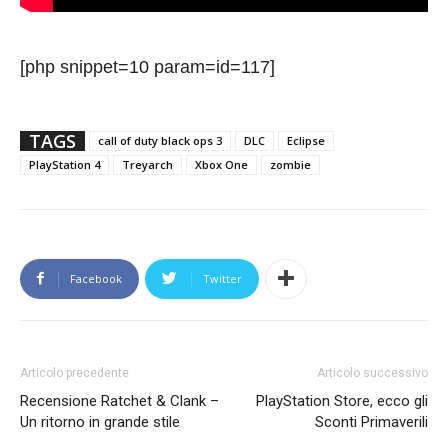
[php snippet=10 param=id=117]
TAGS
call of duty black ops 3
DLC
Eclipse
PlayStation 4
Treyarch
Xbox One
zombie
Facebook
Twitter
Articolo precedente
Articolo successivo
Recensione Ratchet & Clank –
PlayStation Store, ecco gli
Un ritorno in grande stile
Sconti Primaverili