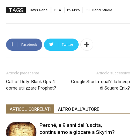
TAGS
Days Gone
PS4
PS4 Pro
SIE Bend Studio
Facebook
Twitter
Articolo precedente
Articolo successivo
Call of Duty: Black Ops 4,
Google Stadia: qual’è la lineup
come utilizzare Prophet?
di Square Enix?
ARTICOLI CORRELATI
ALTRO DALL'AUTORE
Perché, a 9 anni dall’uscita,
continuiamo a giocare a Skyrim?