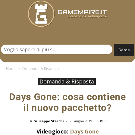
Gamempire.it
Home
Domanda & Risposta
Domanda & Risposta
Days Gone: cosa contiene
il nuovo pacchetto?
Di
Giuseppe Stecchi
-
7 Giugno 2019
0
Videogioco:
Days Gone