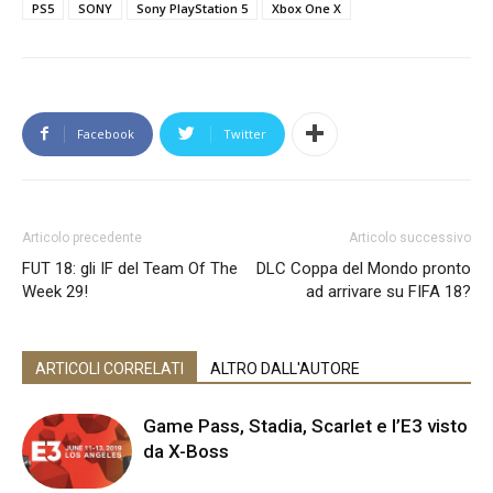
PS5
SONY
Sony PlayStation 5
Xbox One X
Facebook
Twitter
Articolo precedente
Articolo successivo
FUT 18: gli IF del Team Of The
DLC Coppa del Mondo pronto
Week 29!
ad arrivare su FIFA 18?
ARTICOLI CORRELATI
ALTRO DALL'AUTORE
Game Pass, Stadia, Scarlet e l’E3 visto
da X-Boss