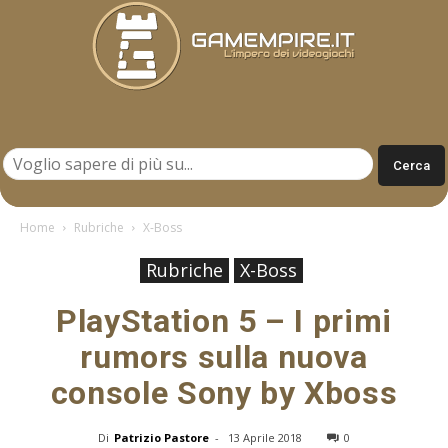
Gamempire.it
Home
Rubriche
X-Boss
Rubriche
X-Boss
PlayStation 5 – I primi
rumors sulla nuova
console Sony by Xboss
Di
Patrizio Pastore
-
13 Aprile 2018
0