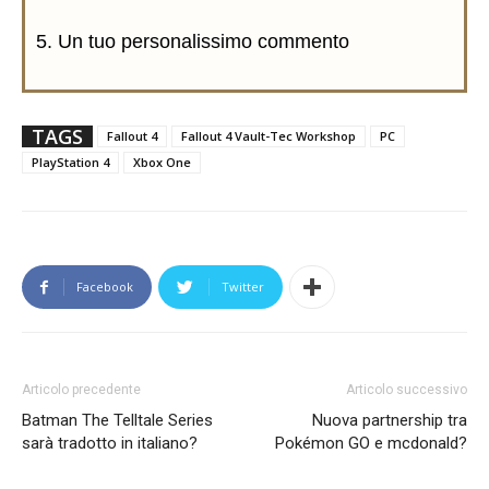
5. Un tuo personalissimo commento
TAGS
Fallout 4
Fallout 4 Vault-Tec Workshop
PC
PlayStation 4
Xbox One
Facebook
Twitter
Articolo precedente
Articolo successivo
Batman The Telltale Series
Nuova partnership tra
sarà tradotto in italiano?
Pokémon GO e mcdonald?