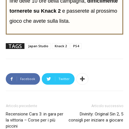
fine delle 10 ore della campagna,
difficilmente
tornerete su Knack 2
e passerete al prossimo
gioco che avete sulla lista.
TAGS
Japan Studio
Knack 2
PS4
Facebook
Twitter
Articolo precedente
Articolo successivo
Recensione Cars 3: in gara per
Divinity: Original Sin 2, 5
la vittoria – Corse per i più
consigli per iniziare a giocare
piccini