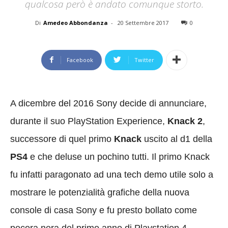
qualcosa però è andato comunque storto.
Di
Amedeo Abbondanza
-
20 Settembre 2017
0
Facebook
Twitter
A dicembre del 2016 Sony decide di annunciare,
durante il suo PlayStation Experience,
Knack 2
,
successore di quel primo
Knack
uscito al d1 della
PS4
e che deluse un pochino tutti. Il primo Knack
fu infatti paragonato ad una tech demo utile solo a
mostrare le potenzialità grafiche della nuova
console di casa Sony e fu presto bollato come
pecora nera del primo anno di Playstation 4.