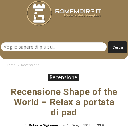
Gamempire.it
Home
Recensione
Recensione
Recensione Shape of the
World – Relax a portata
di pad
Di
Roberto Sigismondi
-
18 Giugno 2018
0