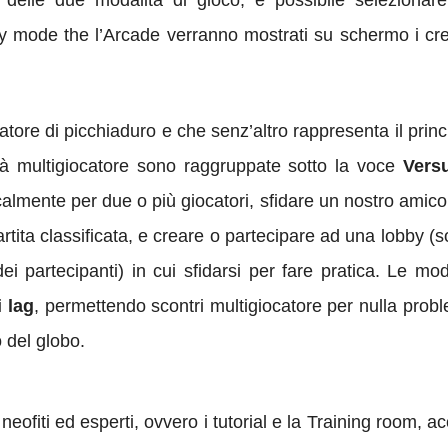
 delle due modalità di gioco, è possibile selezionare 
mode the l’Arcade verranno mostrati su schermo i credit
tore di picchiaduro e che senz’altro rappresenta il princi
ità multigiocatore sono raggruppate sotto la voce
Vers
calmente per due o più giocatori, sfidare un nostro amic
rtita classificata, e creare o partecipare ad una lobby (s
ei partecipanti) in cui sfidarsi per fare pratica. Le mod
 lag
, permettendo scontri multigiocatore per nulla probl
o del globo.
eofiti ed esperti, ovvero i tutorial e la Training room, 