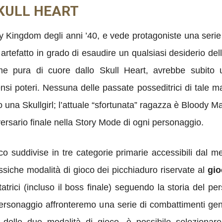
KULL HEART
y Kingdom degli anni ’40, e vede protagoniste una serie d
 artefatto in grado di esaudire un qualsiasi desiderio de
me pura di cuore dallo Skull Heart, avrebbe subito u
si poteri. Nessuna delle passate posseditrici di tale m
na Skullgirl; l’attuale “sfortunata” ragazza è Bloody Ma
rsario finale nella Story Mode di ogni personaggio.
oco suddivise in tre categorie primarie accessibili dal 
assiche modalità di gioco dei picchiaduro riservate al
gio
atrici (incluso il boss finale) seguendo la storia del pe
 personaggio affronteremo una serie di combattimenti ge