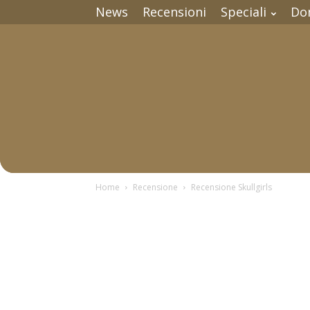
News
Recensioni
Speciali
Do
Home
Recensione
Recensione Skullgirls