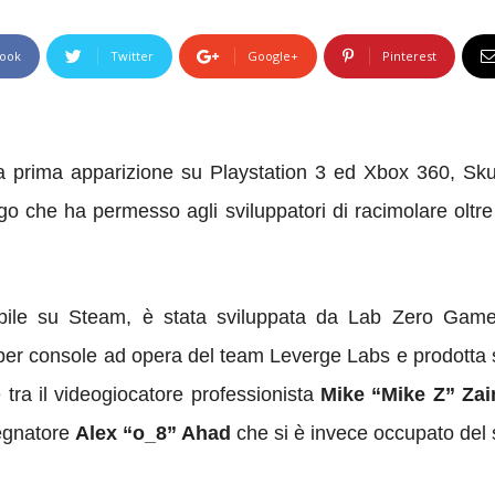
ook
Twitter
Google+
Pinterest
a prima apparizione su Playstation 3 ed Xbox 360, Sku
 che ha permesso agli sviluppatori di racimolare oltre
onibile su Steam, è stata sviluppata da Lab Zero G
 per console ad opera del team Leverge Labs e prodott
 tra il videogiocatore professionista
Mike “Mike Z” Za
segnatore
Alex “o_8” Ahad
che si è invece occupato del s