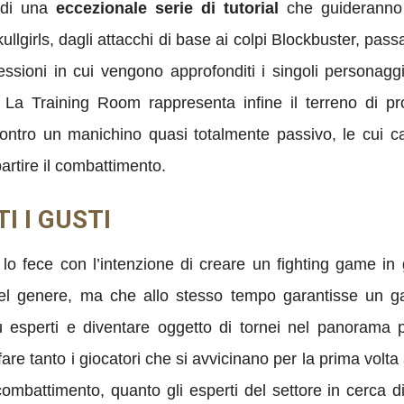
 di una
eccezionale serie di tutorial
che guideranno 
llgirls, dagli attacchi di base ai colpi Blockbuster, pas
essioni in cui vengono approfonditi i singoli personaggi 
 La Training Room rappresenta infine il terreno di pro
ntro un manichino quasi totalmente passivo, le cui car
artire il combattimento.
I I GUSTI
o fece con l’intenzione di creare un fighting game in g
del genere, ma che allo stesso tempo garantisse un g
 più esperti e diventare oggetto di tornei nel panoram
sfare tanto i giocatori che si avvicinano per la prima vol
ombattimento, quanto gli esperti del settore in cerca di 