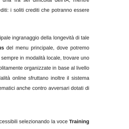
una fra sei difficoltà dell’IA, mentre
i: i soliti crediti che potranno essere
pale ingranaggio della longevità di tale
us
del menu principale, dove potremo
o sempre in modalità locale, trovare uno
olitamente organizzate in base al livello
alità online sfruttano inoltre il sistema
ematici anche contro avversari dotati di
accessibili selezionando la voce
Training