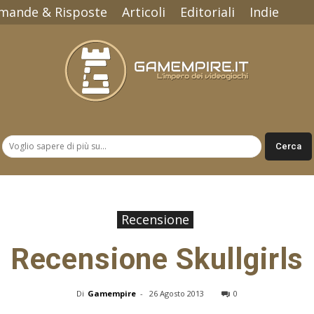
mande & Risposte
Articoli
Editoriali
Indie
Gamempire.it
Recensione
Recensione Skullgirls
Di
Gamempire
-
26 Agosto 2013
0