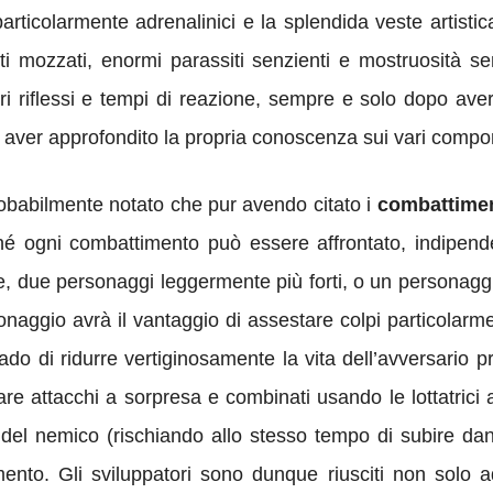
rticolarmente adrenalinici e la splendida veste artistica
i mozzati, enormi parassiti senzienti e mostruosità s
ri riflessi e tempi di reazione, sempre e solo dopo aver
 aver approfondito la propria conoscenza sui vari compon
robabilmente notato che pur avendo citato i
combattimen
hé ogni combattimento può essere affrontato, indipende
, due personaggi leggermente più forti, o un personagg
onaggio avrà il vantaggio di assestare colpi particolarm
o di ridurre vertiginosamente la vita dell’avversario pr
e attacchi a sorpresa e combinati usando le lottatrici a
del nemico (rischiando allo stesso tempo di subire da
mento. Gli sviluppatori sono dunque riusciti non solo 