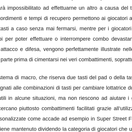
rà impossibilitato ad effettuarne un altro a causa de
tordimenti e tempi di recupero permettono ai giocatori al
asti a caso senza mai fermarsi, mentre per i giocatori
empi per poter effettuare o interrompere combo devast
 attacco e difesa, vengono perfettamente illustrate nelle
rte prima di cimentarsi nei veri combattimenti, soprattu
stema di macro, che riserva due tasti del pad o della ta
egnati alle combinazioni di tasti per cambiare lottatrice
li in alcune situazioni, ma non riescono ad aiutare i
cercano piuttosto combattimenti facilitati grazie all’utili
rsonalizzate come accade ad esempio in Super Street F
e viene mantenuto dividendo la categoria di giocatori che