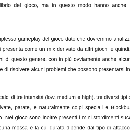
librio del gioco, ma in questo modo hanno anche re
omplesso gameplay del gioco dato che dovremmo analizza
i presenta come un mix derivato da altri giochi e quindi
iochi di questo genere, con in più ovviamente anche alcu
e di risolvere alcuni problemi che possono presentarsi in
ci di tre intensità (low, medium e high), tre diversi tipi di
hivate, parate, e naturalmente colpi speciali e Blockbu
o. Nel gioco sono inoltre presenti i mini-stordimenti suc
lcuna mossa e la cui durata dipende dal tipo di attacc