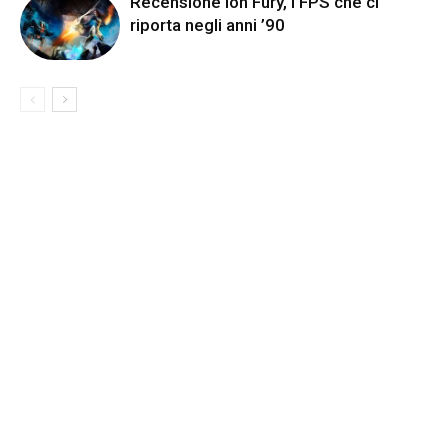
Recensione Ion Fury, l’FPS che ci
riporta negli anni ’90