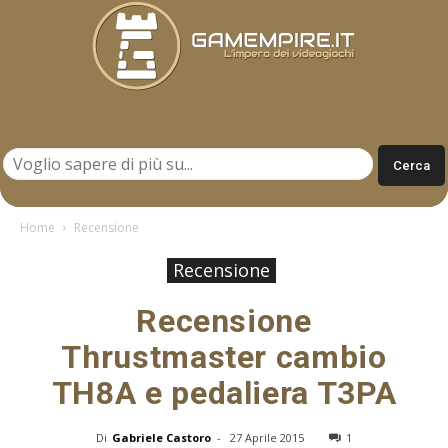
Gamempire.it
Home
Recensione
Recensione
Recensione
Thrustmaster cambio
TH8A e pedaliera T3PA
Di
Gabriele Castoro
-
27 Aprile 2015
1