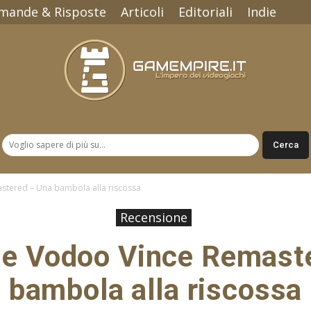
mande & Risposte
Articoli
Editoriali
Indie
Gamempire.it
stered – Una bambola alla riscossa
Recensione
e Vodoo Vince Remast
bambola alla riscossa