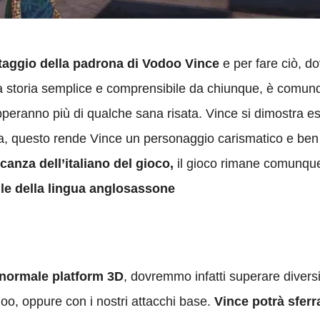
ataggio della padrona di Vodoo Vince
e per fare ciò, d
a storia semplice e comprensibile da chiunque, è comunq
apperanno più di qualche sana risata. Vince si dimostra 
ia, questo rende Vince un personaggio carismatico e ben s
canza dell’italiano del gioco,
il gioco rimane comunque
le della lingua anglosassone
n normale platform 3D
, dovremmo infatti superare diversi 
doo, oppure con i nostri attacchi base.
Vince potrà sferr