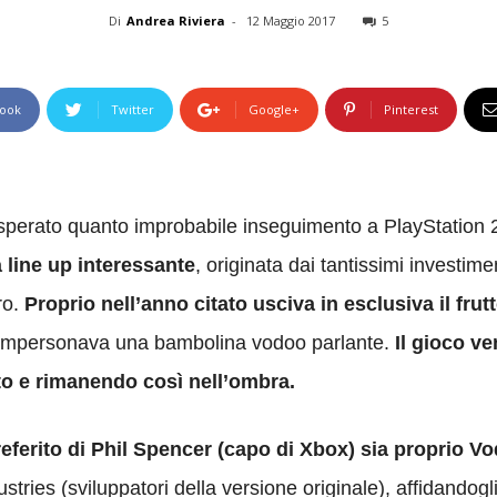
Di
Andrea Riviera
-
12 Maggio 2017
5
ook
Twitter
Google+
Pinterest
isperato quanto improbabile inseguimento a PlayStation 
a line up interessante
, originata dai tantissimi investime
ro.
Proprio nell’anno citato usciva in esclusiva il frut
si impersonava una bambolina vodoo parlante.
Il gioco ve
to e rimanendo così nell’ombra.
referito di Phil Spencer (capo di Xbox) sia proprio V
stries (sviluppatori della versione originale), affidandogl