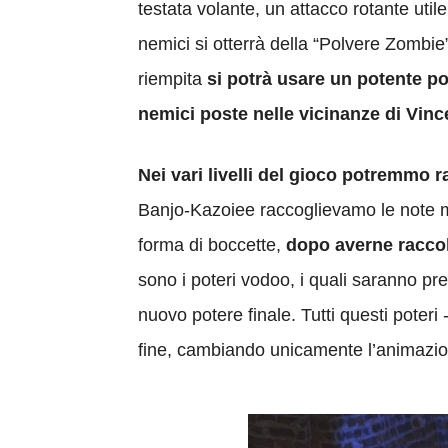
testata volante, un attacco rotante util
nemici si otterrà della “Polvere Zombie
riempita
si potrà usare un potente p
nemici poste nelle vicinanze di Vinc
Nei vari livelli del gioco potremmo ra
Banjo-Kazoiee raccoglievamo le note m
forma di boccette,
dopo averne raccol
sono i poteri vodoo, i quali saranno pre
nuovo potere finale. Tutti questi pote
fine, cambiando unicamente l’animazion