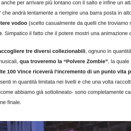
e anche per arrivare più lontano con il salto e infine un a
” che andrà lentamente a riempire una barra posta in alt
otere vodoo
(scelto casualmente da quelli che troviamo nei
e
. Simpatico il fatto che il potere mostri una animazione
ccogliere tre diversi collezionabili
, ognuno in quantità
usicali,
qua troveremo la “Polvere Zombie”
, la quale
te 100 Vince riceverà l’incremento di un punto vita
senti in quantità limitata nei livelli e che una volta racc
ri -come abbiamo già sottolineato- sono completamente ca
e finale.