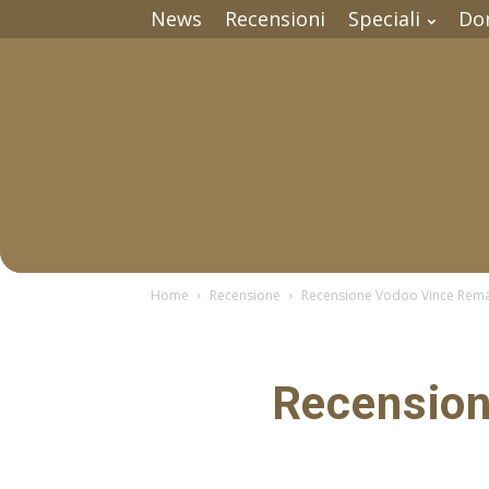
News
Recensioni
Speciali
Do
Home
Recensione
Recensione Vodoo Vince Rema
Recension