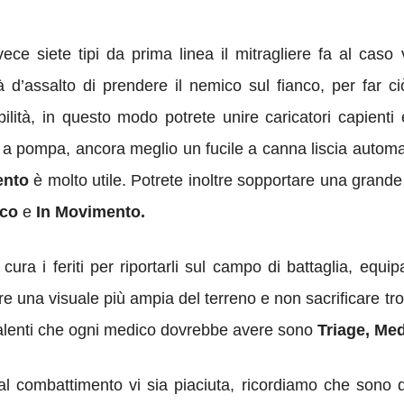
vece siete tipi da prima linea il mitragliere fa al caso
 d’assalto di prendere il nemico sul fianco, per far ciò
bilità, in questo modo potrete unire caricatori capien
 a pompa, ancora meglio un fucile a canna liscia automa
ento
è molto utile. Potrete inoltre sopportare una grand
ico
e
In
Movimento.
 cura i feriti per riportarli sul campo di battaglia, equi
e una visuale più ampia del terreno e non sacrificare trop
talenti che ogni medico dovrebbe avere sono
Triage, Me
 combattimento vi sia piaciuta, ricordiamo che sono di