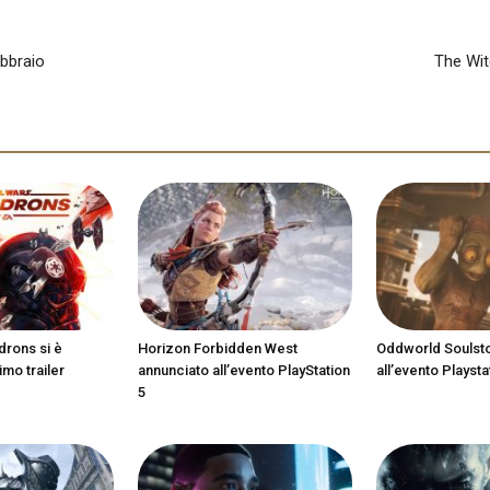
ebbraio
The Witc
drons si è
Horizon Forbidden West
Oddworld Soulst
imo trailer
annunciato all’evento PlayStation
all’evento Playsta
5