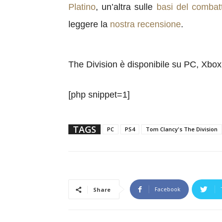
Platino
, un’altra sulle
basi del combat
leggere la
nostra recensione
.
The Division è disponibile su PC, Xbo
[php snippet=1]
TAGS
PC
PS4
Tom Clancy's The Division
Facebook
Share