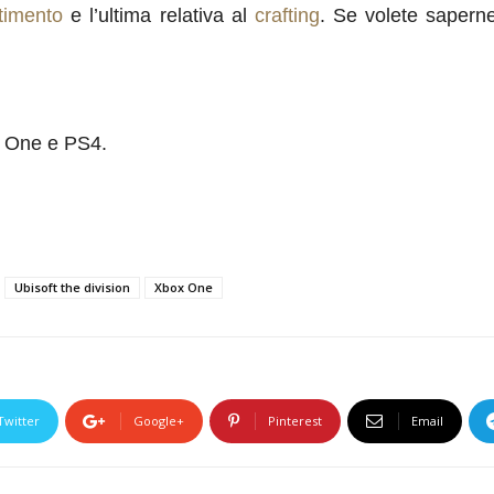
timento
e l’ultima relativa al
crafting
. Se volete saperne 
x One e PS4.
Ubisoft the division
Xbox One
Twitter
Google+
Pinterest
Email