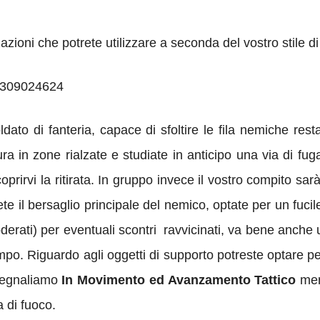
zazioni che potrete utilizzare a seconda del vostro stile d
ldato di fanteria, capace di sfoltire le fila nemiche rest
ura in zone rialzate e studiate in anticipo una via di fug
rirvi la ritirata. In gruppo invece il vostro compito sarà
e il bersaglio principale del nemico, optate per un fucile
derati) per eventuali scontri ravvicinati, va bene anche
empo. Riguardo agli oggetti di supporto potreste optare pe
 segnaliamo
In Movimento ed Avanzamento Tattico
men
 di fuoco.