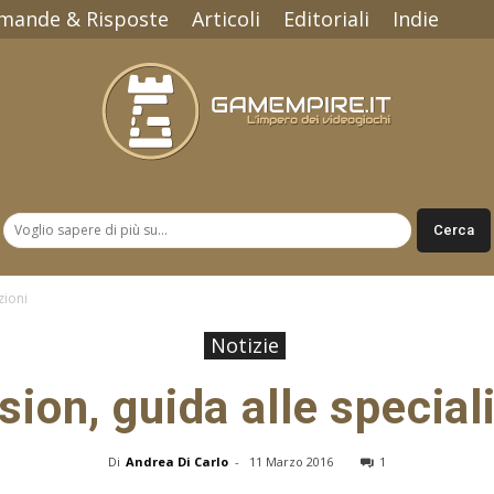
mande & Risposte
Articoli
Editoriali
Indie
Gamempire.it
zioni
Notizie
sion, guida alle special
Di
Andrea Di Carlo
-
11 Marzo 2016
1