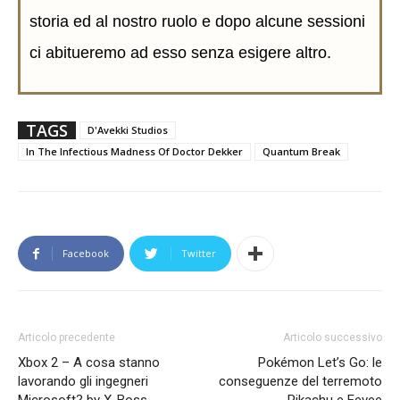
storia ed al nostro ruolo e dopo alcune sessioni
ci abitueremo ad esso senza esigere altro.
TAGS
D'Avekki Studios
In The Infectious Madness Of Doctor Dekker
Quantum Break
Facebook
Twitter
Articolo precedente
Articolo successivo
Xbox 2 – A cosa stanno
Pokémon Let’s Go: le
lavorando gli ingegneri
conseguenze del terremoto
Microsoft? by X-Boss
Pikachu e Eevee