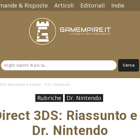
mande & Risposte
Articoli
Editoriali
Indie
Gamempire.it
DS: Riassunto e Analisi – Il Dr. Nintendo
Rubriche
Dr. Nintendo
irect 3DS: Riassunto e A
Dr. Nintendo