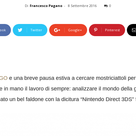
Di
Francesco Pagano
-
8 Settembre 2016
0
ook
Twitter
Google+
Pinterest
 GO
e una breve pausa estiva a cercare mostriciattoli per le 
re in mano il lavoro di sempre: analizzare il mondo della 
to un bel faldone con la dicitura “Nintendo Direct 3DS” 