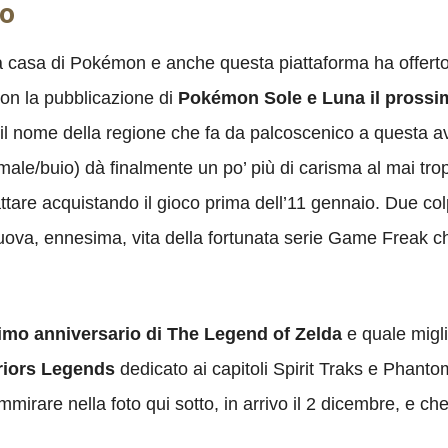
bo
 casa di Pokémon e anche questa piattaforma ha offerto un
con la pubblicazione di
Pokémon Sole e Luna il pross
(il nome della regione che fa da palcoscenico a questa avv
ale/buio) dà finalmente un po’ più di carisma al mai tro
ttare acquistando il gioco prima dell’11 gennaio. Due col
ova, ennesima, vita della fortunata serie Game Freak c
simo anniversario di The Legend of Zelda
e quale migli
riors Legends
dedicato ai capitoli Spirit Traks e Phant
mmirare nella foto qui sotto, in arrivo il 2 dicembre, e c