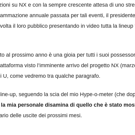
rezioni su NX e con la sempre crescente attesa di uno st
rammazione annuale passata per tali eventi, il president
lta il loro pubblico presentando in video tutta la lineup 
to al prossimo anno è una gioia per tutti i suoi possess
attaforma visto l’imminente arrivo del progetto NX (mar
Wii U, come vedremo tra qualche paragrafo.
a line-up, seguendo la scia del mio Hype-o-meter (che do
o
la mia personale disamina di quello che è stato mos
ario delle uscite dei prossimi mesi.