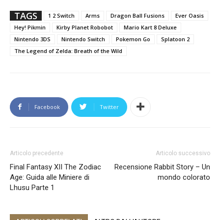
TAGS
1 2 Switch
Arms
Dragon Ball Fusions
Ever Oasis
Hey! Pikmin
Kirby Planet Robobot
Mario Kart 8 Deluxe
Nintendo 3DS
Nintendo Switch
Pokemon Go
Splatoon 2
The Legend of Zelda: Breath of the Wild
Facebook
Twitter
Articolo precedente
Articolo successivo
Final Fantasy XII The Zodiac
Recensione Rabbit Story – Un
Age: Guida alle Miniere di
mondo colorato
Lhusu Parte 1