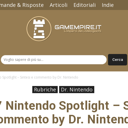
mande & Risposte
Articoli
Editoriali
Indie
Gamempire.it
 Spotlight – Sintesi e commento by Dr. Nintendo
Rubriche
Dr. Nintendo
 Nintendo Spotlight – S
ommento by Dr. Ninten