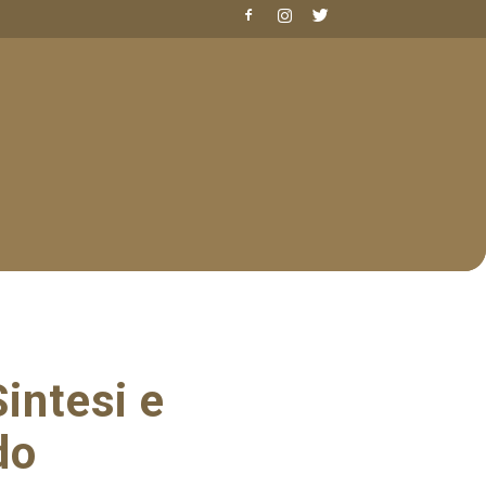
intesi e
do