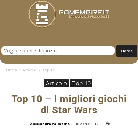
Gamempire.it
Home
Articolo
Top 10
Articolo
Top 10
Top 10 – I migliori giochi
di Star Wars
Di
Alessandro Palladino
-
18 Aprile 2017
1